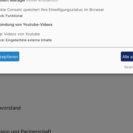
(immer erforderlich)
kie Consent speichert Ihre Einwilligungsstatus im Browser
ck
:
Funktional
bindung von Youtube-Videos
nvorstand
gt Videos von Youtube
ck
:
Eingebettete externe Inhalte
uen und Gleichstellung
zeptieren
Alle 
uelle Prävention
Reali
nvorstand
ssion und Partnerschaft