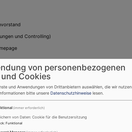
nvorstand
ungen und Controlling)
omepage
ndung von personenbezogenen
 und Cookies
enste und Anwendungen von Drittanbietern auswählen, die wir nutze
envorstand
Informationen bitte unsere
Datenschutzhinweise
lesen.
gendarbeit
ktional
(immer erforderlich)
rwachsenenbildung
ichern von Daten: Cookie für die Benutzersitzung
ck
:
Funktional
sent Manager