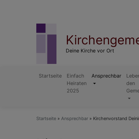
Direkt
zum
Inhalt
Kirchengeme
Deine Kirche vor Ort
Startseite
Einfach
Ansprechbar
Leben
Heiraten
den
Hauptnavigation
2025
Geme
Startseite
Ansprechbar
Kirchenvorstand Dein