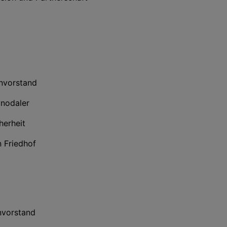
envorstand
ynodaler
herheit
n Friedhof
nvorstand