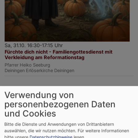
Sa, 31.10. 16:30-17:15 Uhr
Fürchte dich nicht - Familiengottesdienst mit
Verkleidung am Reformationstag
Pfarrer Heiko Seeburg
Deiningen
Erlöserkirche Deiningen
Verwendung von
August
2026
personenbezogenen Daten
Mo
Di
Mi
Do
Fr
Sa
So
und Cookies
1
2
Bitte die Dienste und Anwendungen von Drittanbietern
3
4
5
6
7
8
9
auswählen, die wir nutzen möchten.
Für weitere Informationen
bitte unsere
Datenschutzhinweise
lesen.