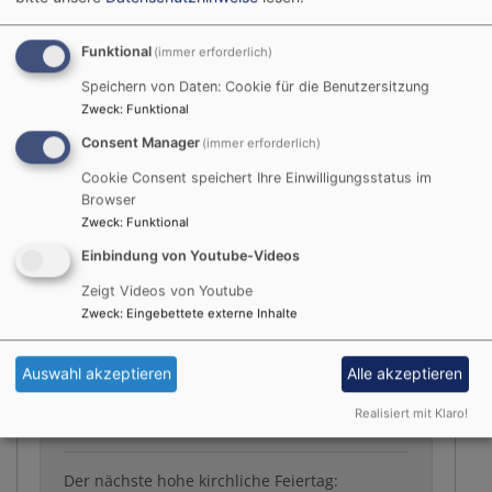
10
11
12
13
14
15
16
17
18
19
20
21
22
23
Funktional
(immer erforderlich)
24
25
26
27
28
29
30
Speichern von Daten: Cookie für die Benutzersitzung
31
Zweck
:
Funktional
Consent Manager
(immer erforderlich)
Liturgischer Kalender
Cookie Consent speichert Ihre Einwilligungsstatus im
Browser
Zweck
:
Funktional
Nächster Feiertag:
Einbindung von Youtube-Videos
09.08.2026 10. Sonntag nach Trinitatis:
Zeigt Videos von Youtube
Israelsonntag „Kirche und Israel“
Zweck
:
Eingebettete externe Inhalte
Wochenspruch:
Ps 33,12
Auswahl akzeptieren
Alle akzeptieren
Wochenpsalm:
Ps 122
Realisiert mit Klaro!
Predigttext:
Röm 11,25–32
Der nächste hohe kirchliche Feiertag: