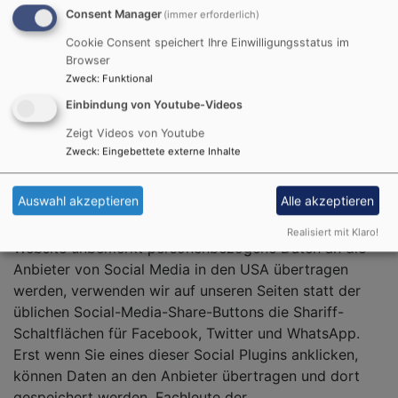
Erfüllung unserer Aufgaben dient.
Consent Manager
(immer erforderlich)
6. Social Plugins
Cookie Consent speichert Ihre Einwilligungsstatus im
Browser
Auf unserer Website werden sogenannte "Social
Zweck
:
Funktional
Plugins" eingesetzt. Über diese Plugins können (auch
Einbindung von Youtube-Videos
personenbezogene) Daten an die Diensteanbieter
gesendet und gegebenenfalls von diesen genutzt
Zeigt Videos von Youtube
Zweck
:
Eingebettete externe Inhalte
werden.
Zum Schutz: Social-Media-Buttons mit Shariff
Auswahl akzeptieren
Alle akzeptieren
Um zu verhindern, dass von Besuchern unserer
Realisiert mit Klaro!
Website unbemerkt personenbezogene Daten an die
Anbieter von Social Media in den USA übertragen
werden, verwenden wir auf unseren Seiten statt der
üblichen Social-Media-Share-Buttons die Shariff-
Schaltflächen für Facebook, Twitter und WhatsApp.
Erst wenn Sie eines dieser Social Plugins anklicken,
können Daten an den Anbieter übertragen und dort
gespeichert werden. Fachleute der